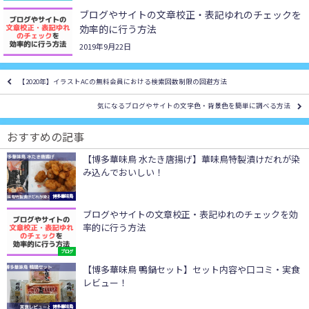
ブログやサイトの文章校正・表記ゆれのチェックを
効率的に行う方法
2019年9月22日
【2020年】イラストACの無料会員における検索回数制限の回避方法
気になるブログやサイトの文字色・背景色を簡単に調べる方法
おすすめの記事
【博多華味鳥 水たき唐揚げ】華味鳥特製漬けだれが染
み込んでおいしい！
博多華味鳥
ブログやサイトの文章校正・表記ゆれのチェックを効
率的に行う方法
ブログ
【博多華味鳥 鴨鍋セット】セット内容や口コミ・実食
レビュー！
博多華味鳥