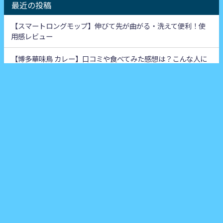
最近の投稿
【スマートロングモップ】伸びて先が曲がる・洗えて便利！使
用感レビュー
【博多華味鳥 カレー】口コミや食べてみた感想は？こんな人に
おすすめ！
【博多華味鳥 かしわ飯の素】1合から使える！しかも簡単調理で
美味しい
【博多華味鳥 水たき唐揚げ】華味鳥特製漬けだれが染み込んで
おいしい！
【ネスカフェポイント】登録方法・貯め方・交換商品などを紹
介！
アーカイブ
2020年5月