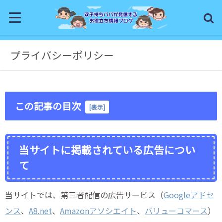
プライバシーポリシー
この記事の目次
[
表示
]
当サイトに掲載されている広告につい
て
当サイトでは、第三者配信の広告サービス（
Googleアドセ
ンス
、
A8.net
、
Amazonアソシエイト
、
バリューコマース
）