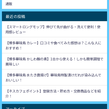
通販
最近の投稿
【スマートロングモップ】伸びて先が曲がる・洗えて便利！使
用感レビュー
【博多華味鳥 カレー】口コミや食べてみた感想は？こんな人に
おすすめ！
【博多華味鳥 かしわ飯の素】1合から使える！しかも簡単調理で
美味しい
【博多華味鳥 水たき唐揚げ】華味鳥特製漬けだれが染み込んで
おいしい！
【ネスカフェポイント】登録方法・貯め方・交換商品などを紹
介！
アーカイブ